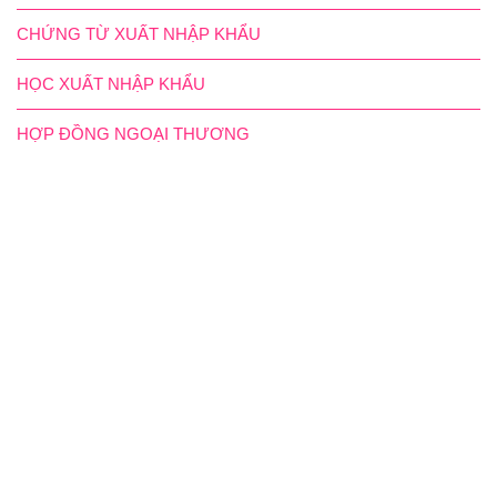
CHỨNG TỪ XUẤT NHẬP KHẨU
HỌC XUẤT NHẬP KHẨU
HỢP ĐỒNG NGOẠI THƯƠNG