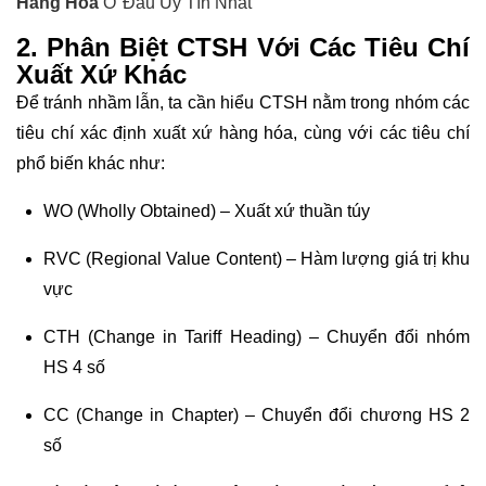
Hàng Hóa
Ở Đâu Uy Tín Nhất
2. Phân Biệt CTSH Với Các Tiêu Chí
Xuất Xứ Khác
Để tránh nhầm lẫn, ta cần hiểu CTSH nằm trong nhóm các
tiêu chí xác định xuất xứ hàng hóa, cùng với các tiêu chí
phổ biến khác như:
WO
(
Wholly Obtained
) – Xuất xứ thuần túy
RVC
(
Regional Value Content
) – Hàm lượng giá trị khu
vực
CTH (Change in Tariff Heading) – Chuyển đổi nhóm
HS 4 số
CC (Change in Chapter) – Chuyển đổi chương HS 2
số