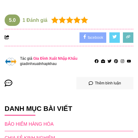
5.0
1
Đánh giá
facebook
Tác giả
Gia Đình Xuất Nhập Khẩu
giadinhxuatnhapkhau
Thêm bình luận
DANH MỤC BÀI VIẾT
BẢO HIỂM HÀNG HÓA
CHIA SẺ KINH NGHIỆM