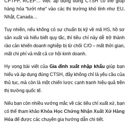
CPTPP, RCEP… việc áp dụng đúng CTSH có thể giúp
hàng hóa “lướt nhẹ” vào các thị trường khó tính như EU,
Nhật, Canada…
Tuy nhiên, nếu không có sự chuẩn bị kỹ về mã HS, hồ sơ
sản xuất và hiểu biết quy tắc, thì tiêu chí này dễ trở thành
rào cản khiến doanh nghiệp bị từ chối C/O – mất thời gian,
mất chi phí và mất cả cơ hội kinh doanh.
Hy vọng bài viết của
Gia đình xuất nhập khẩu
giúp bạn
hiểu và áp dụng đúng CTSH, đây không chỉ là yêu cầu của
thủ tục, mà còn là một chiến lược cạnh tranh hiệu quả trên
thị trường quốc tế.
Nếu bạn còn nhiều vướng mắc về các tiêu chí xuất xứ, bạn
có thể tham khảo
Khóa Học Chứng Nhận Xuất Xứ Hàng
Hóa
để được các chuyên gia hướng dẫn chi tiết.