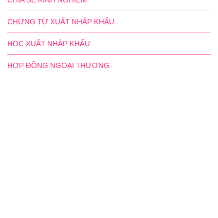
CHỨNG TỪ XUẤT NHẬP KHẨU
HỌC XUẤT NHẬP KHẨU
HỢP ĐỒNG NGOẠI THƯƠNG