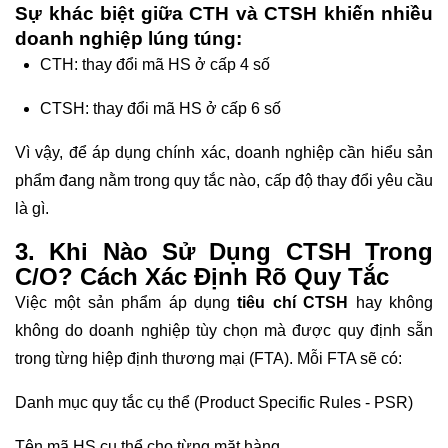
Sự khác biệt giữa CTH và CTSH khiến nhiều
doanh nghiệp lúng túng:
CTH: thay đổi mã HS ở cấp 4 số
CTSH: thay đổi mã HS ở cấp 6 số
Vì vậy, để áp dụng chính xác, doanh nghiệp cần hiểu sản
phẩm đang nằm trong quy tắc nào, cấp độ thay đổi yêu cầu
là gì.
3. Khi Nào Sử Dụng CTSH Trong
C/O? Cách Xác Định Rõ Quy Tắc
Việc một sản phẩm áp dụng
tiêu chí CTSH
hay không
không do doanh nghiệp tùy chọn mà được quy định sẵn
trong từng hiệp định thương mại (FTA). Mỗi FTA sẽ có:
Danh mục quy tắc cụ thể (Product Specific Rules - PSR)
Tên mã HS cụ thể cho từng mặt hàng