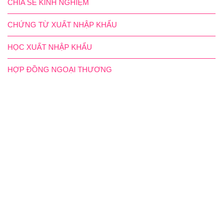
CHIA SẺ KINH NGHIỆM
CHỨNG TỪ XUẤT NHẬP KHẨU
HỌC XUẤT NHẬP KHẨU
HỢP ĐỒNG NGOẠI THƯƠNG