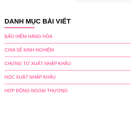
DANH MỤC BÀI VIẾT
BẢO HIỂM HÀNG HÓA
CHIA SẺ KINH NGHIỆM
CHỨNG TỪ XUẤT NHẬP KHẨU
HỌC XUẤT NHẬP KHẨU
HỢP ĐỒNG NGOẠI THƯƠNG