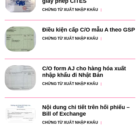
giấy phép CITES
CHỨNG TỪ XUẤT NHẬP KHẨU
Điều kiện cấp C/O mẫu A theo GSP
CHỨNG TỪ XUẤT NHẬP KHẨU
C/O form AJ cho hàng hóa xuất
nhập khẩu đi Nhật Bản
CHỨNG TỪ XUẤT NHẬP KHẨU
Nội dung chi tiết trên hối phiếu –
Bill of Exchange
CHỨNG TỪ XUẤT NHẬP KHẨU