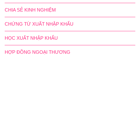
CHIA SẺ KINH NGHIỆM
CHỨNG TỪ XUẤT NHẬP KHẨU
HỌC XUẤT NHẬP KHẨU
HỢP ĐỒNG NGOẠI THƯƠNG