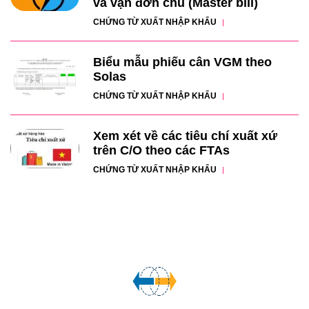
và vận đơn chủ (Master bill)
CHỨNG TỪ XUẤT NHẬP KHẨU
Biểu mẫu phiếu cân VGM theo
Solas
CHỨNG TỪ XUẤT NHẬP KHẨU
Xem xét về các tiêu chí xuất xứ
trên C/O theo các FTAs
CHỨNG TỪ XUẤT NHẬP KHẨU