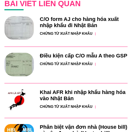
BÀI VIẾT LIÊN QUAN
C/O form AJ cho hàng hóa xuất
nhập khẩu đi Nhật Bản
CHỨNG TỪ XUẤT NHẬP KHẨU
Điều kiện cấp C/O mẫu A theo GSP
CHỨNG TỪ XUẤT NHẬP KHẨU
Khai AFR khi nhập khẩu hàng hóa
vào Nhật Bản
CHỨNG TỪ XUẤT NHẬP KHẨU
Phân biệt vận đơn nhà (House bill)