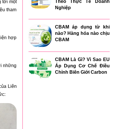
Theo Thực Tế Doanh
 tới một
Nghiệp
iệu tham
CBAM áp dụng từ khi
nào? Hàng hóa nào chịu
hiện hợp
CBAM
CBAM Là Gì? Vì Sao EU
ới những
Áp Dụng Cơ Chế Điều
Chỉnh Biên Giới Carbon
của Liên
ức: