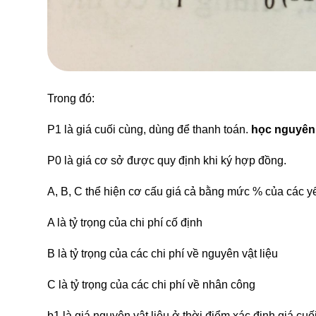
Trong đó:
P1 là giá cuối cùng, dùng để thanh toán.
học nguyên 
P0 là giá cơ sở được quy định khi ký hợp đồng.
A, B, C thể hiện cơ cấu giá cả bằng mức % của các yế
A là tỷ trọng của chi phí cố định
B là tỷ trọng của các chi phí về nguyên vật liệu
C là tỷ trọng của các chi phí về nhân công
b1 là giá nguyên vật liệu ở thời điểm xác định giá cuố