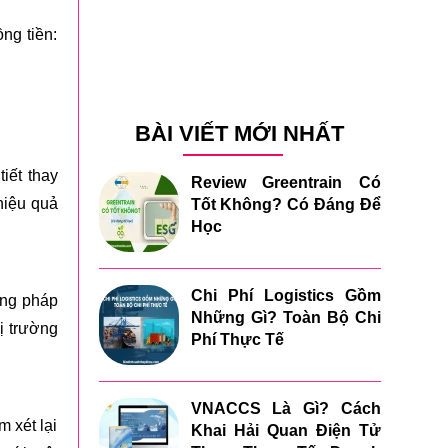
ng tiền:
BÀI VIẾT MỚI NHẤT
iết thay
Review Greentrain Có
hiệu quả
Tốt Không? Có Đáng Để
Học
Chi Phí Logistics Gồm
ơng pháp
Những Gì? Toàn Bộ Chi
ị trường
Phí Thực Tế
VNACCS Là Gì? Cách
m xét lại
Khai Hải Quan Điện Tử