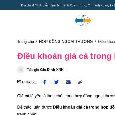
Địa chỉ: 473 Nguyễn Trãi, P Thanh Xuân Trung, Q Thanh Xuân, TP
Trang chủ
HỢP ĐỒNG NGOẠI THƯƠNG
Điều khoả
Điều khoản giá cả tron
Tác giả
Gia Đình XNK
CHIA SẺ:
Giá cả
là yếu tố then chốt trong hợp đồng ngoại thươ
Để thảo luận được
Điều khoản giá cả trong hợp đ
tranh chấp.