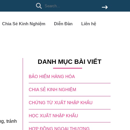
Chia Sẻ Kinh Nghiệm
Diễn Đàn
Liên hệ
DANH MỤC BÀI VIẾT
BẢO HIỂM HÀNG HÓA
CHIA SẺ KINH NGHIỆM
CHỨNG TỪ XUẤT NHẬP KHẨU
HỌC XUẤT NHẬP KHẨU
ng, tránh
HỢP ĐỒNG NGOẠI THƯƠNG