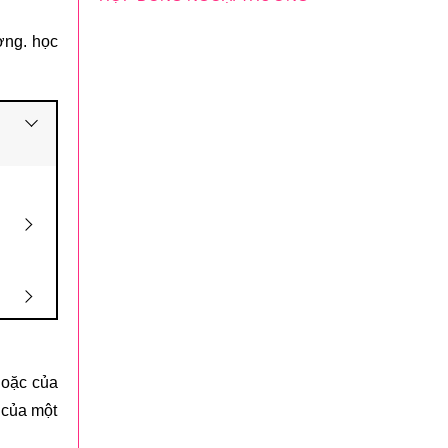
ương.
học
hoặc của
ồ của một