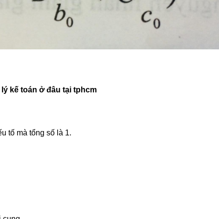
lý kế toán ở đâu tại tphcm
u tố mà tổng số là 1.
i cung