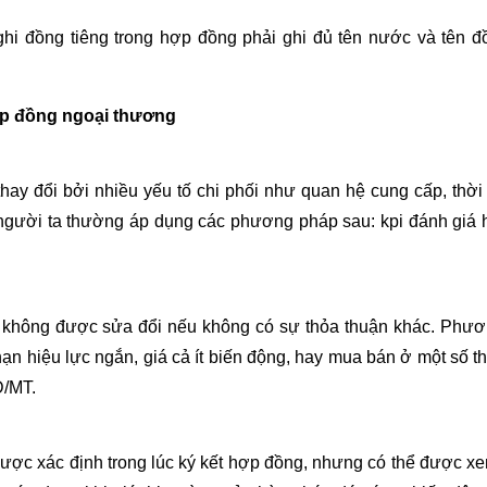
hi đồng tiêng trong hợp đồng phải ghi đủ tên nước và tên đồ
ợp đồng ngoại thương
ay đổi bởi nhiều yếu tố chi phối như quan hệ cung cấp, thời t
cả người ta thường áp dụng các phương pháp sau:
kpi đánh giá 
và không được sửa đổi nếu không có sự thỏa thuận khác. Phư
n hiệu lực ngắn, giá cả ít biến động, hay mua bán ở một số th
D/MT.
ã được xác định trong lúc ký kết hợp đồng, nhưng có thể được xe