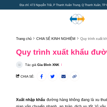
Địa chỉ: 473 Nguyễn Trãi, P Thanh Xuân Trung, Q Thanh Xuân, TP
Trang chủ
CHIA SẺ KINH NGHIỆM
Quy trình xuất 
Quy trình xuất khẩu đư
Tác giả
Gia Đình XNK
CHIA SẺ:
Xuất nhập khẩu
đường hàng không đang là xu thuế 
gian vận chuyển nhanh, an toàn, dịch vụ tốt. Vì 