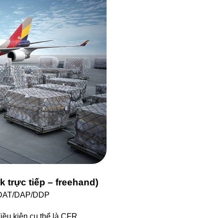
 trực tiếp – freehand)
 DAT/DAP/DDP
iều kiện cụ thể là CFR