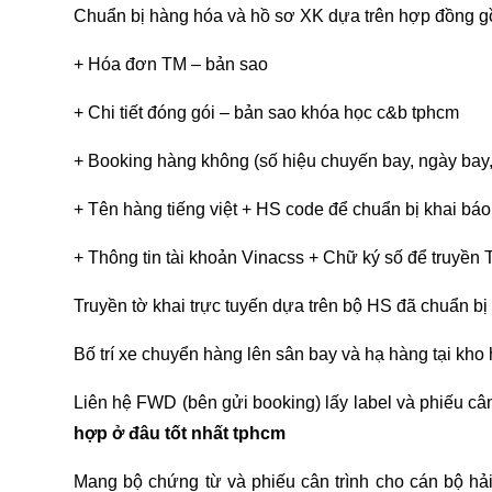
Chuẩn bị hàng hóa và hồ sơ XK dựa trên hợp đồng g
+ Hóa đơn TM – bản sao
+ Chi tiết đóng gói – bản sao
khóa học c&b tphcm
+ Booking hàng không (số hiệu chuyến bay, ngày bay,
+ Tên hàng tiếng việt + HS code để chuẩn bị khai báo
+ Thông tin tài khoản Vinacss + Chữ ký số để truyền 
Truyền tờ khai trực tuyến dựa trên bộ HS đã chuẩn bị
Bố trí xe chuyển hàng lên sân bay và hạ hàng tại kho
Liên hệ FWD (bên gửi booking) lấy label và phiếu cân
hợp ở đâu tốt nhất tphcm
Mang bộ chứng từ và phiếu cân trình cho cán bộ hả