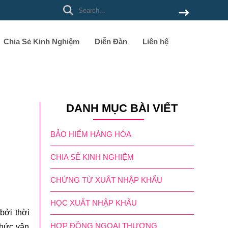
Chia Sẻ Kinh Nghiệm
Diễn Đàn
Liên hệ
DANH MỤC BÀI VIẾT
BẢO HIỂM HÀNG HÓA
CHIA SẺ KINH NGHIỆM
CHỨNG TỪ XUẤT NHẬP KHẨU
HỌC XUẤT NHẬP KHẨU
bởi thời
HỢP ĐỒNG NGOẠI THƯƠNG
thức vận