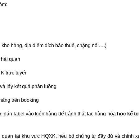
ồm:
 kho hàng, địa điểm đích bảo thuế, chặng nối….)
 hải quan
TK trực tuyến
 và lấy kết quả phân luồng
 hàng trên booking
, dán label vào kiện hàng để tránh thất lạc hàng hóa
học kế t
i quan tại khu vực HQXK, nếu bộ chứng từ đầy đủ và chính xá