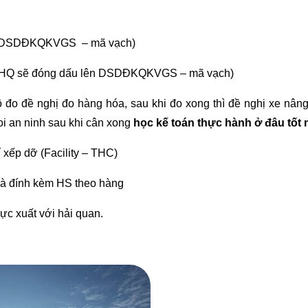
át (DSDĐKQKVGS – mã vạch)
t (HQ sẽ đóng dấu lên DSDĐKQKVGS – mã vạch)
 đo đề nghị đo hàng hóa, sau khi đo xong thì đề nghị xe nân
i an ninh sau khi cân xong
học kế toán thực hành ở đâu tốt
 xếp dỡ (Facility – THC)
à đính kèm HS theo hàng
ực xuất với hải quan.