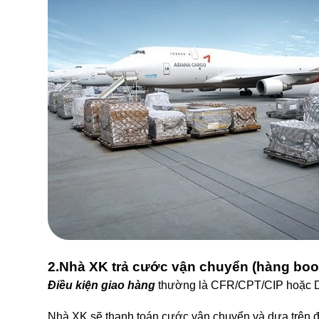
2.Nhà XK trả cước vận chuyển (hàng book
Điều kiện giao hàng
thường là CFR/CPT/CIP hoặc
Nhà XK sẽ thanh toán cước vận chuyển và dựa trên đ