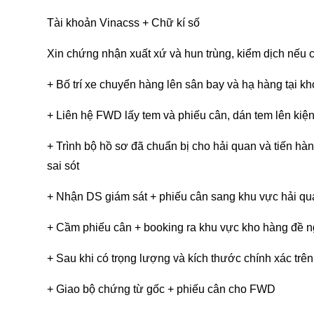
Tài khoản Vinacss + Chữ kí số
Xin chứng nhận xuất xứ và hun trùng, kiểm dịch nếu 
+ Bố trí xe chuyển hàng lên sân bay và hạ hàng tại kh
+ Liên hệ FWD lấy tem và phiếu cân, dán tem lên k
+ Trình bộ hồ sơ đã chuẩn bị cho hải quan và tiến h
sai sót
+ Nhận DS giám sát + phiếu cân sang khu vực hải qua
+ Cầm phiếu cân + booking ra khu vực kho hàng đề n
+ Sau khi có trọng lượng và kích thước chính xác trê
+ Giao bộ chứng từ gốc + phiếu cân cho FWD