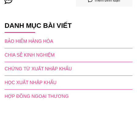
Thêm bình luận
DANH MỤC BÀI VIẾT
BẢO HIỂM HÀNG HÓA
CHIA SẺ KINH NGHIỆM
CHỨNG TỪ XUẤT NHẬP KHẨU
HỌC XUẤT NHẬP KHẨU
HỢP ĐỒNG NGOẠI THƯƠNG