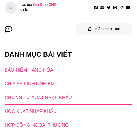
Tác giả
Gia Đình XNK
sudo
Thêm bình luận
DANH MỤC BÀI VIẾT
BẢO HIỂM HÀNG HÓA
CHIA SẺ KINH NGHIỆM
CHỨNG TỪ XUẤT NHẬP KHẨU
HỌC XUẤT NHẬP KHẨU
HỢP ĐỒNG NGOẠI THƯƠNG