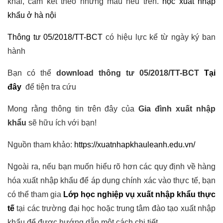
khai, cam kết theo những mẫu nêu trên.
học xuất nhập
khẩu ở hà nội
Thông tư 05/2018/TT-BCT
có hiệu lực kể từ ngày ký ban
hành
Bạn có thể
d
ownload thông tư 05/2018/TT-BCT
Tại
đây
để tiện tra cứu
Mong rằng thông tin trên đây của
Gia đình xuất nhập
khẩu
sẽ hữu ích với bạn!
Nguồn tham khảo:
https://xuatnhapkhauleanh.edu.vn/
Ngoài ra, nếu bạn muốn hiểu rõ hơn các quy định về hàng
hóa xuất nhập khẩu để áp dụng chính xác vào thực tế, bạn
có thể tham gia
Lớp học nghiệp vụ xuất nhập khẩu thực
tế
tại các trường đại học hoặc trung tâm đào tạo xuất nhập
khẩu để được hướng dẫn một cách chi tiết.