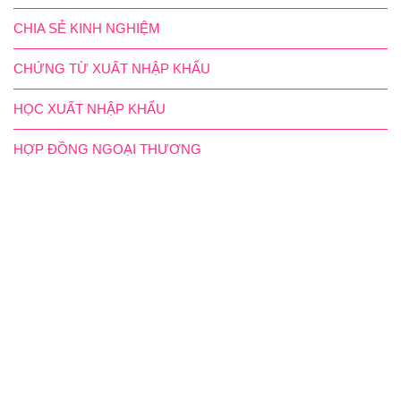
CHIA SẺ KINH NGHIỆM
CHỨNG TỪ XUẤT NHẬP KHẨU
HỌC XUẤT NHẬP KHẨU
HỢP ĐỒNG NGOẠI THƯƠNG