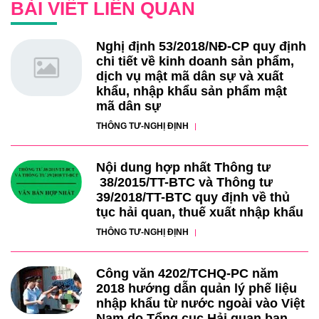
BÀI VIẾT LIÊN QUAN
Nghị định 53/2018/NĐ-CP quy định
chi tiết về kinh doanh sản phẩm,
dịch vụ mật mã dân sự và xuất
khẩu, nhập khẩu sản phẩm mật
mã dân sự
THÔNG TƯ-NGHỊ ĐỊNH
Nội dung hợp nhất Thông tư
38/2015/TT-BTC và Thông tư
39/2018/TT-BTC quy định về thủ
tục hải quan, thuế xuất nhập khẩu
THÔNG TƯ-NGHỊ ĐỊNH
Công văn 4202/TCHQ-PC năm
2018 hướng dẫn quản lý phế liệu
nhập khẩu từ nước ngoài vào Việt
Nam do Tổng cục Hải quan ban