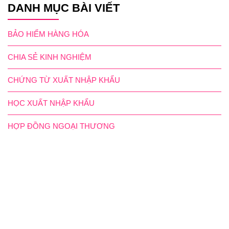
DANH MỤC BÀI VIẾT
BẢO HIỂM HÀNG HÓA
CHIA SẺ KINH NGHIỆM
CHỨNG TỪ XUẤT NHẬP KHẨU
HỌC XUẤT NHẬP KHẨU
HỢP ĐỒNG NGOẠI THƯƠNG