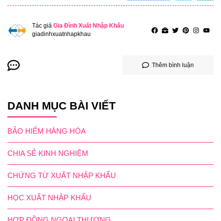
Tác giả
Gia Đình Xuất Nhập Khẩu
giadinhxuatnhapkhau
Thêm bình luận
DANH MỤC BÀI VIẾT
BẢO HIỂM HÀNG HÓA
CHIA SẺ KINH NGHIỆM
CHỨNG TỪ XUẤT NHẬP KHẨU
HỌC XUẤT NHẬP KHẨU
HỢP ĐỒNG NGOẠI THƯƠNG