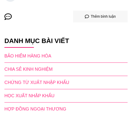
Thêm bình luận
DANH MỤC BÀI VIẾT
BẢO HIỂM HÀNG HÓA
CHIA SẺ KINH NGHIỆM
CHỨNG TỪ XUẤT NHẬP KHẨU
HỌC XUẤT NHẬP KHẨU
HỢP ĐỒNG NGOẠI THƯƠNG