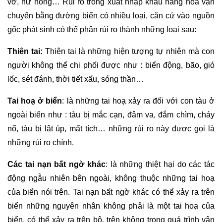
vỡ, hư hỏng… Rủi ro trong xuất nhập khẩu hàng hoá vận
chuyển bằng đường biển có nhiều loại, căn cứ vào nguồn
gốc phát sinh có thể phân rủi ro thành những loại sau:
Thiên tai:
Thiên tai là những hiện tượng tự nhiên mà con
người không thể chi phối được như : biển động, bão, gió
lốc, sét đánh, thời tiết xấu, sóng thần…
Tai hoạ ở biển
: là những tai hoạ xảy ra đối với con tàu ở
ngoài biển như : tàu bị mắc cạn, đâm va, đắm chìm, cháy
nổ, tàu bị lật úp, mất tích… những rủi ro này được gọi là
những rủi ro chính.
Các tai nạn bất ngờ khác
: là những thiệt hại do các tác
động ngẫu nhiên bên ngoài, không thuộc những tai hoạ
của biển nói trên. Tai nạn bất ngờ khác có thể xảy ra trên
biển những nguyên nhân không phải là một tai hoạ của
biển, có thể xảy ra trên bộ, trên không trong quá trình vận