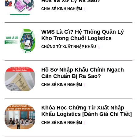
Hóa Và Xử Lý Ra Sao?
CHIA SẺ KINH NGHIỆM
WMS Là Gì? Hệ Thống Quản Lý
Kho Trong Chuỗi Logistics
CHỨNG TỪ XUẤT NHẬP KHẨU
Hồ Sơ Nhập Khẩu Chính Ngạch
Cần Chuẩn Bị Ra Sao?
CHIA SẺ KINH NGHIỆM
Khóa Học Chứng Từ Xuất Nhập
Khẩu Logistics [Đánh Giá Chi Tiết]
CHIA SẺ KINH NGHIỆM