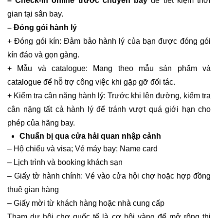
– Check-in online trước chuyến bay
để tiết kiệm thời
gian tại sân bay.
– Đóng gói hành lý
+ Đóng gói kín: Đảm bảo hành lý của bạn được đóng gói
kín đáo và gọn gàng.
+ Mẫu và catalogue: Mang theo mẫu sản phẩm và
catalogue để hỗ trợ công việc khi gặp gỡ đối tác.
+ Kiểm tra cân nặng hành lý: Trước khi lên đường, kiểm tra
cân nặng tất cả hành lý để tránh vượt quá giới hạn cho
phép của hãng bay.
Chuẩn bị qua cửa hải quan nhập cảnh
– Hộ chiếu và visa; Vé máy bay; Name card
– Lịch trình và booking khách sạn
– Giấy tờ hành chính: Vé vào cửa hội chợ hoặc hợp đồng
thuê gian hàng
– Giấy mời từ khách hàng hoặc nhà cung cấp
Tham dự hội chợ quốc tế là cơ hội vàng để mở rộng thị