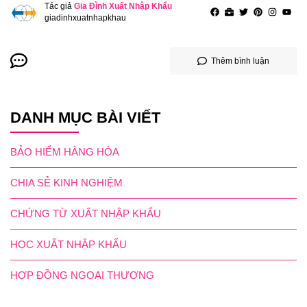
Tác giả
Gia Đình Xuất Nhập Khẩu
giadinhxuatnhapkhau
Thêm bình luận
DANH MỤC BÀI VIẾT
BẢO HIỂM HÀNG HÓA
CHIA SẺ KINH NGHIỆM
CHỨNG TỪ XUẤT NHẬP KHẨU
HỌC XUẤT NHẬP KHẨU
HỢP ĐỒNG NGOẠI THƯƠNG