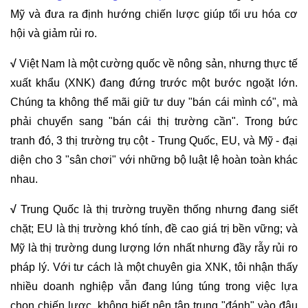
Mỹ và đưa ra định hướng chiến lược giúp tối ưu hóa cơ
hội và giảm rủi ro.
√
Việt Nam là một cường quốc về nông sản, nhưng thực tế
xuất khẩu (XNK) đang đứng trước một bước ngoặt lớn.
Chúng ta không thể mãi giữ tư duy "bán cái mình có", mà
phải chuyển sang "bán cái thị trường cần". Trong bức
tranh đó, 3 thị trường trụ cột - Trung Quốc, EU, và Mỹ - đại
diện cho 3 "sân chơi" với những bộ luật lệ hoàn toàn khác
nhau.
√
Trung Quốc là thị trường truyền thống nhưng đang siết
chặt; EU là thị trường khó tính, đề cao giá trị bền vững; và
Mỹ là thị trường dung lượng lớn nhất nhưng đầy rẫy rủi ro
pháp lý. Với tư cách là một chuyên gia XNK, tôi nhận thấy
nhiều doanh nghiệp vẫn đang lúng túng trong việc lựa
chọn chiến lược, không biết nên tập trung "đánh" vào đâu