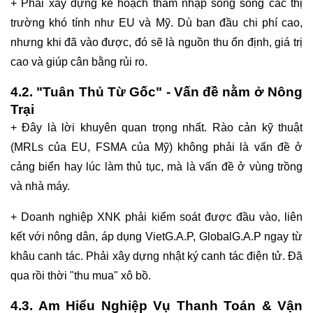
+ Phải xây dựng kế hoạch thâm nhập song song các thị
trường khó tính như EU và Mỹ. Dù ban đầu chi phí cao,
nhưng khi đã vào được, đó sẽ là nguồn thu ổn định, giá trị
cao và giúp cân bằng rủi ro.
4.2. "Tuân Thủ Từ Gốc" - Vấn đề nằm ở Nông
Trại
+ Đây là lời khuyên quan trọng nhất. Rào cản kỹ thuật
(MRLs của EU, FSMA của Mỹ) không phải là vấn đề ở
cảng biển hay lúc làm thủ tục, mà là vấn đề ở vùng trồng
và nhà máy.
+ Doanh nghiệp XNK phải kiểm soát được đầu vào, liên
kết với nông dân, áp dụng VietG.A.P, GlobalG.A.P ngay từ
khâu canh tác. Phải xây dựng nhật ký canh tác điện tử. Đã
qua rồi thời "thu mua" xô bồ.
4.3. Am Hiểu Nghiệp Vụ Thanh Toán & Vận