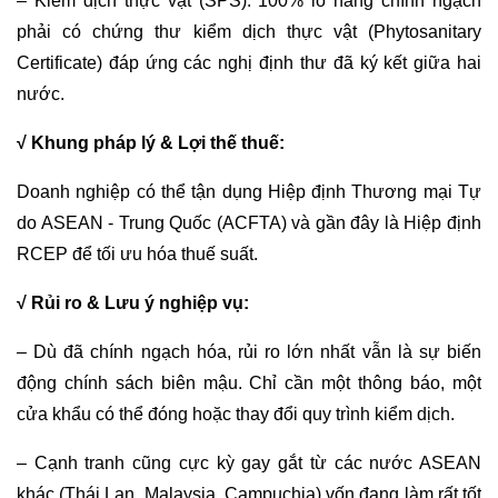
– Kiểm dịch thực vật (SPS): 100% lô hàng chính ngạch
phải có chứng thư kiểm dịch thực vật (Phytosanitary
Certificate) đáp ứng các nghị định thư đã ký kết giữa hai
nước.
√ Khung pháp lý & Lợi thế thuế:
Doanh nghiệp có thể tận dụng Hiệp định Thương mại Tự
do ASEAN - Trung Quốc (ACFTA) và gần đây là Hiệp định
RCEP để tối ưu hóa thuế suất.
√ Rủi ro & Lưu ý nghiệp vụ:
– Dù đã chính ngạch hóa, rủi ro lớn nhất vẫn là sự biến
động chính sách biên mậu. Chỉ cần một thông báo, một
cửa khẩu có thể đóng hoặc thay đổi quy trình kiểm dịch.
– Cạnh tranh cũng cực kỳ gay gắt từ các nước ASEAN
khác (Thái Lan, Malaysia, Campuchia) vốn đang làm rất tốt