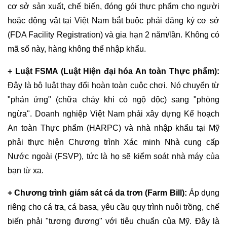
cơ sở sản xuất, chế biến, đóng gói thực phẩm cho người
hoặc động vật tại Việt Nam bắt buộc phải đăng ký cơ sở
(FDA Facility Registration) và gia hạn 2 năm/lần. Không có
mã số này, hàng không thể nhập khẩu.
+ Luật FSMA (Luật Hiện đại hóa An toàn Thực phẩm):
Đây là bộ luật thay đổi hoàn toàn cuộc chơi. Nó chuyển từ
"phản ứng" (chữa cháy khi có ngộ độc) sang "phòng
ngừa". Doanh nghiệp Việt Nam phải xây dựng Kế hoạch
An toàn Thực phẩm (HARPC) và nhà nhập khẩu tại Mỹ
phải thực hiện Chương trình Xác minh Nhà cung cấp
Nước ngoài (FSVP), tức là họ sẽ kiểm soát nhà máy của
bạn từ xa.
+ Chương trình giám sát cá da trơn (Farm Bill):
Áp dụng
riêng cho cá tra, cá basa, yêu cầu quy trình nuôi trồng, chế
biến phải "tương đương" với tiêu chuẩn của Mỹ. Đây là