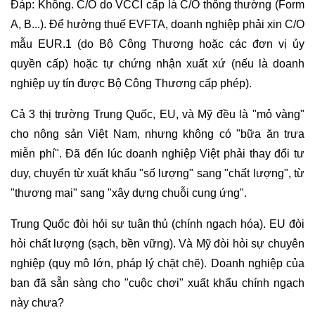
Đáp: Không. C/O do VCCI cấp là C/O thông thường (Form
A, B...). Để hưởng thuế EVFTA, doanh nghiệp phải xin C/O
mẫu EUR.1 (do Bộ Công Thương hoặc các đơn vị ủy
quyền cấp) hoặc tự chứng nhận xuất xứ (nếu là doanh
nghiệp uy tín được Bộ Công Thương cấp phép).
Cả 3 thị trường Trung Quốc, EU, và Mỹ đều là "mỏ vàng"
cho nông sản Việt Nam, nhưng không có "bữa ăn trưa
miễn phí". Đã đến lúc doanh nghiệp Việt phải thay đổi tư
duy, chuyển từ xuất khẩu "số lượng" sang "chất lượng", từ
"thương mại" sang "xây dựng chuỗi cung ứng".
Trung Quốc đòi hỏi sự tuân thủ (chính ngạch hóa). EU đòi
hỏi chất lượng (sạch, bền vững). Và Mỹ đòi hỏi sự chuyên
nghiệp (quy mô lớn, pháp lý chặt chẽ). Doanh nghiệp của
bạn đã sẵn sàng cho "cuộc chơi" xuất khẩu chính ngạch
này chưa?