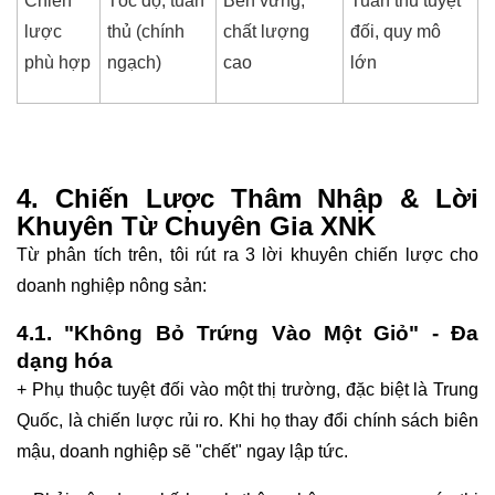
Chiến
Tốc độ, tuân
Bền vững,
Tuân thủ tuyệt
lược
thủ (chính
chất lượng
đối, quy mô
phù hợp
ngạch)
cao
lớn
4. Chiến Lược Thâm Nhập & Lời
Khuyên Từ Chuyên Gia XNK
Từ phân tích trên, tôi rút ra 3 lời khuyên chiến lược cho
doanh nghiệp nông sản:
4.1. "Không Bỏ Trứng Vào Một Giỏ" - Đa
dạng hóa
+ Phụ thuộc tuyệt đối vào một thị trường, đặc biệt là Trung
Quốc, là chiến lược rủi ro. Khi họ thay đổi chính sách biên
mậu, doanh nghiệp sẽ "chết" ngay lập tức.