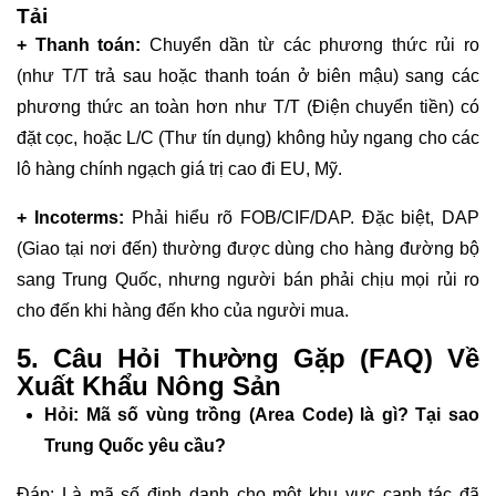
Tải
+ Thanh toán:
Chuyển dần từ các phương thức rủi ro
(như T/T trả sau hoặc thanh toán ở biên mậu) sang các
phương thức an toàn hơn như T/T (Điện chuyển tiền) có
đặt cọc, hoặc L/C (Thư tín dụng) không hủy ngang cho các
lô hàng chính ngạch giá trị cao đi EU, Mỹ.
+ Incoterms:
Phải hiểu rõ FOB/CIF/DAP. Đặc biệt, DAP
(Giao tại nơi đến) thường được dùng cho hàng đường bộ
sang Trung Quốc, nhưng người bán phải chịu mọi rủi ro
cho đến khi hàng đến kho của người mua.
5. Câu Hỏi Thường Gặp (FAQ) Về
Xuất Khẩu Nông Sản
Hỏi: Mã số vùng trồng (Area Code) là gì? Tại sao
Trung Quốc yêu cầu?
Đáp: Là mã số định danh cho một khu vực canh tác đã