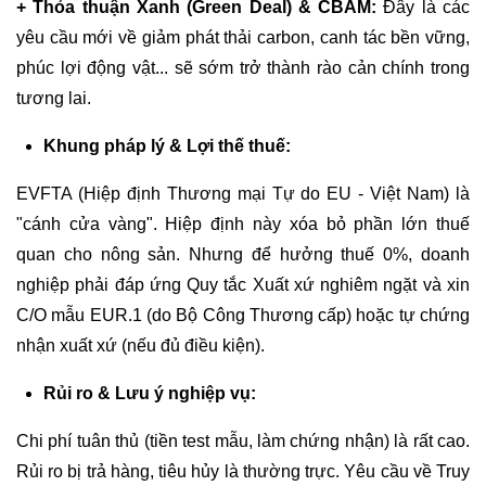
+ Thỏa thuận Xanh (Green Deal) & CBAM:
Đây là các
yêu cầu mới về giảm phát thải carbon, canh tác bền vững,
phúc lợi động vật... sẽ sớm trở thành rào cản chính trong
tương lai.
Khung pháp lý & Lợi thế thuế:
EVFTA (Hiệp định Thương mại Tự do EU - Việt Nam) là
"cánh cửa vàng". Hiệp định này xóa bỏ phần lớn thuế
quan cho nông sản. Nhưng để hưởng thuế 0%, doanh
nghiệp phải đáp ứng Quy tắc Xuất xứ nghiêm ngặt và xin
C/O mẫu EUR.1 (do Bộ Công Thương cấp) hoặc tự chứng
nhận xuất xứ (nếu đủ điều kiện).
Rủi ro & Lưu ý nghiệp vụ:
Chi phí tuân thủ (tiền test mẫu, làm chứng nhận) là rất cao.
Rủi ro bị trả hàng, tiêu hủy là thường trực. Yêu cầu về Truy