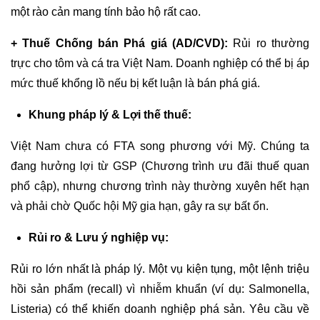
một rào cản mang tính bảo hộ rất cao.
+ Thuế Chống bán Phá giá (AD/CVD):
Rủi ro thường
trực cho tôm và cá tra Việt Nam. Doanh nghiệp có thể bị áp
mức thuế khổng lồ nếu bị kết luận là bán phá giá.
Khung pháp lý & Lợi thế thuế:
Việt Nam chưa có FTA song phương với Mỹ. Chúng ta
đang hưởng lợi từ GSP (Chương trình ưu đãi thuế quan
phổ cập), nhưng chương trình này thường xuyên hết hạn
và phải chờ Quốc hội Mỹ gia hạn, gây ra sự bất ổn.
Rủi ro & Lưu ý nghiệp vụ:
Rủi ro lớn nhất là pháp lý. Một vụ kiện tụng, một lệnh triệu
hồi sản phẩm (recall) vì nhiễm khuẩn (ví dụ: Salmonella,
Listeria) có thể khiến doanh nghiệp phá sản. Yêu cầu về