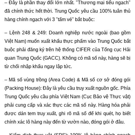
– Đây là phần thay đổi lớn nhất. "Thương mại tiểu ngạch"
đã chính thức hết thời. Trung Quốc yêu cầu 100% tuân thủ
hàng chính ngạch với 3 "tấm vé" bắt buộc:
– Lệnh 248 & 249: Doanh nghiệp nước ngoài (bao gồm
Việt Nam) muốn xuất khẩu thực phẩm vào Trung Quốc bắt
buộc phải đăng ký trên hệ thống CIFER của Tổng cục Hải
quan Trung Quốc (GACC). Không có mã số này, hàng sẽ bị
từ chối nhập khẩu ngay lập tức.
– Mã số vùng trồng (Area Code) & Mã số cơ sở đóng gói
(Packing House): Đây là yêu cầu truy xuất nguồn gốc. Phía
Trung Quốc yêu cầu phía Việt Nam (Cục Bảo vệ Thực vật)
phải cung cấp và xác thực các mã số này. Hàng hóa phải
được dán tem truy xuất, ghi rõ mã số để khi quét, họ biết
chính xác lô hàng này đến từ vườn nào, đóng gói ở đâu.