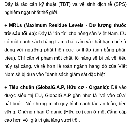
Đây là rào cản kỹ thuật (TBT) và vệ sinh dịch tễ (SPS)
nghiêm ngặt nhất thế giới.
+ MRLs (Maximum Residue Levels - Dư lượng thuốc
trừ sâu tối đa):
Đây là "án tử" cho nông sản Việt Nam. EU
có một danh sách hàng trăm chất cấm và chất hạn chế sử
dụng với ngưỡng phát hiện cực kỳ thấp (tính bằng phần
triệu). Chỉ cần vi phạm một chất, lô hàng sẽ bị trả về, tiêu
hủy tại cảng, và tệ hơn là toàn ngành hàng đó của Việt
Nam sẽ bị đưa vào "danh sách giám sát đặc biệt".
+ Tiêu chuẩn (GlobalG.A.P, Hữu cơ - Organic):
Để vào
được siêu thị EU, GlobalG.A.P gần như là "vé vào cửa"
bắt buộc. Nó chứng minh quy trình canh tác an toàn, bền
vững. Chứng nhận Organic (Hữu cơ) còn ở một đẳng cấp
cao hơn với giá trị gia tăng vượt trội.