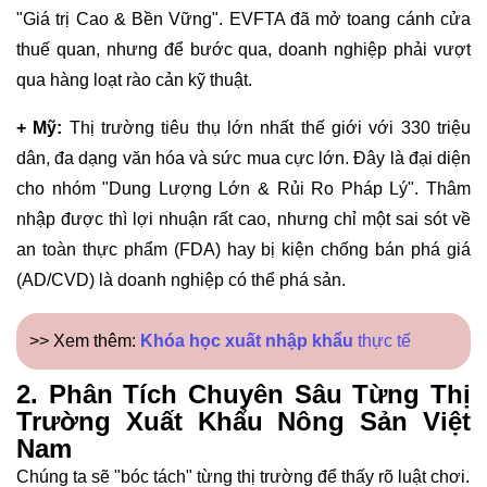
"Giá trị Cao & Bền Vững". EVFTA đã mở toang cánh cửa
thuế quan, nhưng để bước qua, doanh nghiệp phải vượt
qua hàng loạt rào cản kỹ thuật.
+ Mỹ:
Thị trường tiêu thụ lớn nhất thế giới với 330 triệu
dân, đa dạng văn hóa và sức mua cực lớn. Đây là đại diện
cho nhóm "Dung Lượng Lớn & Rủi Ro Pháp Lý". Thâm
nhập được thì lợi nhuận rất cao, nhưng chỉ một sai sót về
an toàn thực phẩm (FDA) hay bị kiện chống bán phá giá
(AD/CVD) là doanh nghiệp có thể phá sản.
>> Xem thêm:
Khóa học xuất nhập khẩu
thực tế
2. Phân Tích Chuyên Sâu Từng Thị
Trường Xuất Khẩu Nông Sản Việt
Nam
Chúng ta sẽ "bóc tách" từng thị trường để thấy rõ luật chơi.