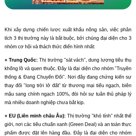
Khi xây dựng chiến lược xuất khẩu nông sản, việc phân
tích 3 thị trường này là bắt buộc, bởi chúng đại diện cho 3
nhóm cơ hội và thách thức điển hình nhất:
+ Trung Quốc:
Thị trường "sát vách", dung lượng tiêu thụ
khổng lồ và quen thuộc. Đây là đại diện cho nhóm "Truyền
thống & Đang Chuyển Đổi". Nơi đây đang chứng kiến sự
thay đổi "long trời lở đất" từ thương mại tiểu ngạch, biên
mậu sang chính ngạch 100%, đòi hỏi sự tuân thủ pháp lý
mà nhiều doanh nghiệp chưa bắt kịp.
+ EU (Liên minh châu Âu):
Thị trường "khó tính" nhất thế
giới, nơi các tiêu chuẩn xanh (Green Deal) và an toàn thực
phẩm được đặt lên hàng đầu. Đây là đại diện cho nhóm