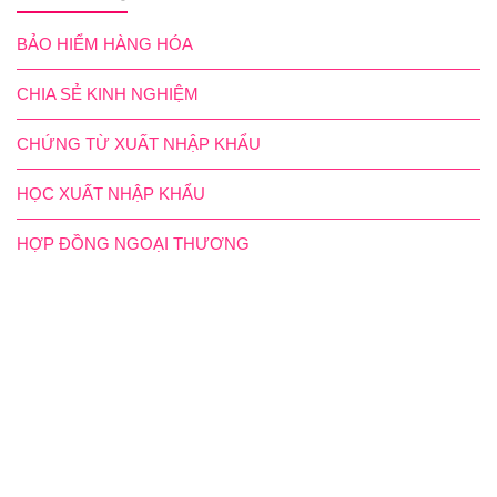
BẢO HIỂM HÀNG HÓA
CHIA SẺ KINH NGHIỆM
CHỨNG TỪ XUẤT NHẬP KHẨU
HỌC XUẤT NHẬP KHẨU
HỢP ĐỒNG NGOẠI THƯƠNG