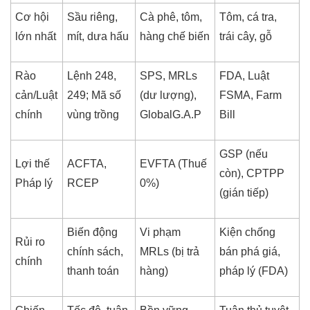
Cơ hội
Sầu riêng,
Cà phê, tôm,
Tôm, cá tra,
lớn nhất
mít, dưa hấu
hàng chế biến
trái cây, gỗ
Rào
Lệnh 248,
SPS, MRLs
FDA, Luật
cản/Luật
249; Mã số
(dư lượng),
FSMA, Farm
chính
vùng trồng
GlobalG.A.P
Bill
GSP (nếu
Lợi thế
ACFTA,
EVFTA (Thuế
còn), CPTPP
Pháp lý
RCEP
0%)
(gián tiếp)
Biến động
Vi phạm
Kiện chống
Rủi ro
chính sách,
MRLs (bị trả
bán phá giá,
chính
thanh toán
hàng)
pháp lý (FDA)