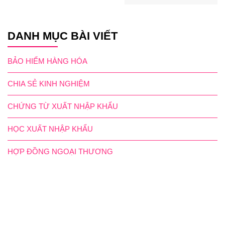
DANH MỤC BÀI VIẾT
BẢO HIỂM HÀNG HÓA
CHIA SẺ KINH NGHIỆM
CHỨNG TỪ XUẤT NHẬP KHẨU
HỌC XUẤT NHẬP KHẨU
HỢP ĐỒNG NGOẠI THƯƠNG