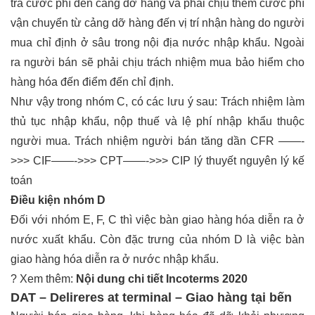
trả cước phí đến cảng dỡ hàng và phải chịu thêm cước phí
vận chuyển từ cảng dỡ hàng đến vị trí nhận hàng do người
mua chỉ định ở sâu trong nội địa nước nhập khẩu. Ngoài
ra người bán sẽ phải chịu trách nhiệm mua bảo hiểm cho
hàng hóa đến điểm đến chỉ định.
Như vậy trong nhóm C, có các lưu ý sau: Trách nhiệm làm
thủ tục nhập khẩu, nộp thuế và lệ phí nhập khẩu thuộc
người mua. Trách nhiệm người bán tăng dần CFR ——-
>>> CIF——->>> CPT——->>> CIP
lý thuyết nguyên lý kế
toán
Điều kiện nhóm D
Đối với nhóm E, F, C thì việc bàn giao hàng hóa diễn ra ở
nước xuất khẩu. Còn đặc trưng của nhóm D là việc bàn
giao hàng hóa diễn ra ở nước nhập khẩu.
? Xem thêm:
Nội dung chi tiết Incoterms 2020
DAT – Delireres at terminal – Giao hàng tại bến