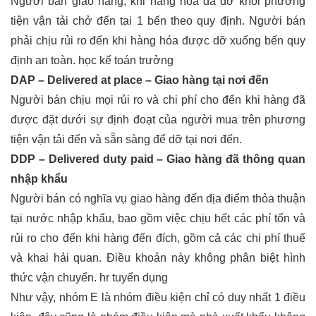
Người bán giao hàng, khi hàng hóa đã dỡ khỏi phương
tiện vận tải chở đến tại 1 bến theo quy định. Người bán
phải chịu rủi ro đến khi hàng hóa được dỡ xuống bến quy
định an toàn.
học kế toán trưởng
DAP – Delivered at place – Giao hàng tại nơi đến
Người bán chịu mọi rủi ro và chi phí cho đến khi hàng đã
được đặt dưới sự định đoạt của người mua trên phương
tiện vận tải đến và sẵn sàng để dỡ tại nơi đến.
DDP – Delivered duty paid – Giao hàng đã thông quan
nhập khẩu
Người bán có nghĩa vụ giao hàng đến địa điểm thỏa thuận
tại nước nhập khẩu, bao gồm việc chịu hết các phí tổn và
rủi ro cho đến khi hàng đến đích, gồm cả các chi phí thuế
và khai hải quan. Điều khoản này không phân biệt hình
thức vận chuyển.
hr tuyển dụng
Như vậy, nhóm E là nhóm điều kiện chỉ có duy nhất 1 điều