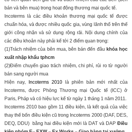
bán và bên mua) trong hoạt động thương mại quốc tế.
Incoterms là các điều khoản thương mại quốc tế được
chuẩn hóa, và được nhiều quốc gia, vùng lãnh thổ trên thế
giới công nhận và sử dụng rộng rãi. Nội dung chính của
các điều khoản này phải kể tới 2 điểm quan trọng:
(1)Trách nhiệm của bên mua, bên bán đến đâu
khóa học
xuất nhập khẩu tphcm
(2)Điểm chuyển giao trách nhiệm, chi phí, rủi ro từ người
bán sang người mua
Hiện nay,
Incoterms 2010
là phiên bản mới nhất của
Incoterms, được Phòng Thương mại Quốc tế (ICC) ở
Paris, Pháp và có hiệu lực kể từ ngày 1 tháng 1 năm 2011.
Incoterms 2010 bao gồm 11 điều kiện, là kết quả của việc
thay thế bốn điều kiện cũ trong Incoterms 2000 (DAF, DES,
DEQ, DDU) bằng hai điều kiện mới là DAT và DAP
Điều
kiện nhóm E
–
EXW – Ex Works – Giao hàng tại xưởng