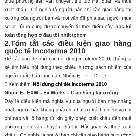
thuê phương tiện vận chuyển, thủ tục Hải quan và thuế
xuất khẩu…Có nghĩa là người bán chỉ cần giao hàng tại
xưởng của người bán và mọi vấn đề phía sau người mua
sẽ lo, rủi ro cũng được chuyển từ thời điểm này.
học kế
toán tổng hợp ở đâu tốt nhất tphcm
2.Tóm tắt các điều kiện giao hàng
quốc tế Incoterms 2010
Để các bạn dễ nhớ các nội dung
incoterm 2010
, chúng ta
sẽ tìm hiểu nội dung theo chiều hướng trách nhiệm của
người xuất khẩu tăng dần: Nhóm E – F – C – D
? Xem thêm:
Nội dung chi tiết Incoterms 2010
Nhóm E- EXW – Ex Works – Giao hàng tại xưởng
Đây là điều kiện mà nghĩa vụ của người bán nhẹ nhàng
nhất, người bán không phải chịu bất cứ trách nhiệm và chi
phí nào về lô hàng; từ xin giấy phép xuất khẩu đến thuê
phương tiện vận chuyển, thủ tục Hải quan và thuế xuất
khẩu…Có nghĩa là người bán chỉ cần giao hàng tại xưởng