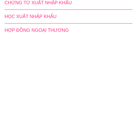
CHỨNG TỪ XUẤT NHẬP KHẨU
HỌC XUẤT NHẬP KHẨU
HỢP ĐỒNG NGOẠI THƯƠNG