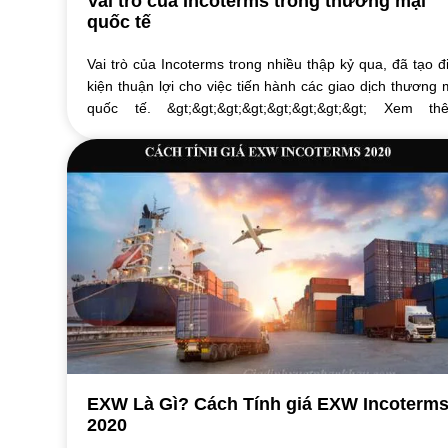
Vai trò của Incoterms trong thương mại
quốc tế
Vai trò của Incoterms trong nhiều thập kỷ qua, đã tạo đ
kiện thuận lợi cho việc tiến hành các giao dịch thương 
quốc tế. &gt;&gt;&gt;&gt;&gt;&gt;&gt;&gt; Xem th
Incoterms là gì? Nội dung ...
EXW Là Gì? Cách Tính giá EXW Incoterm
2020