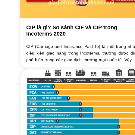
CIP là gì? So sánh CIF và CIP trong
Incoterms 2020
CIP (Carriage and Insurance Paid To) là một trong nh
điều kiện giao hàng trong Incoterms, thường được d
phổ biến trong các giao dịch thương mại quốc tế. Vậy 
là gì ? Có rất nhiều người vẫn dễ ...