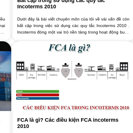
Bất cập trong sử dụng các quy tắc
Incoterms 2010
iều
Dưới đây là bài viết chuyên môn của tôi về vài vấn đề còn
mại
bất cập trong việc sử dụng các quy tắc Incoterms 2010 .
êm:
Incoterms đóng một vai trò nền tảng trong hoạt động buôn
bán quốc tế, hậu cần, vận ...
s
FCA là gì? Các điều kiện FCA incoterms
2010