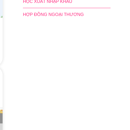
HỌC XUẤT NHẬP KHẨU
HỢP ĐỒNG NGOẠI THƯƠNG