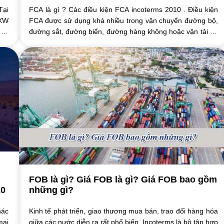
Tại
FCA là gì ? Các điều kiện FCA incoterms 2010 . Điều kiện
EXW
FCA được sử dụng khá nhiều trong vận chuyển đường bộ,
 có
đường sắt, đường biển, đường hàng không hoặc vận tải đa
phương thức. Để hiểu rõ hơn mời ...
FOB là gì? Giá FOB là gì? Giá FOB bao gồm
20
những gì?
hác
Kinh tế phát triển, giao thương mua bán, trao đổi hàng hóa
mại
giữa các nước diễn ra rất phổ biến. Incoterms là bộ tập hợp