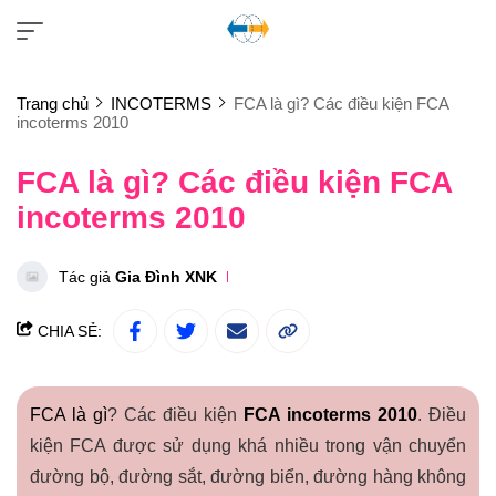
Trang chủ
INCOTERMS
FCA là gì? Các điều kiện FCA
incoterms 2010
FCA là gì? Các điều kiện FCA
incoterms 2010
Tác giả
Gia Đình XNK
CHIA SẺ:
FCA là gì
? Các điều kiện
FCA incoterms 2010
. Điều
kiện FCA được sử dụng khá nhiều trong vận chuyển
đường bộ, đường sắt, đường biển, đường hàng không