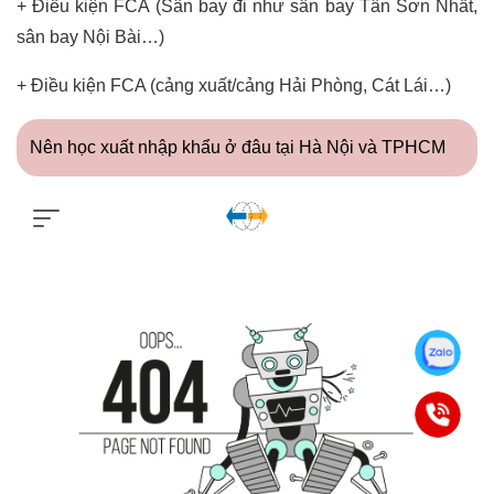
+ Điều kiện FCA (Sân bay đi như sân bay Tân Sơn Nhất,
sân bay Nội Bài…)
+ Điều kiện FCA (cảng xuất/cảng Hải Phòng, Cát Lái…)
Nên học xuất nhập khẩu ở đâu tại Hà Nội và TPHCM